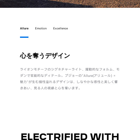
Allure
Emotion
Excellence
心を奪うデザイン
直感
ライオンモチーフのシグネチャーライト、躍動的なフォルム、モ
身体とク
ダンで官能的なディテール。プジョーの"Allure(アリュール) ＝
自設計のi
魅力"が生む個性溢れるデザインは、しなやかな感性と美しく響
質でしな
きあい、見る人の視線と心を奪います。
ル“Emot
ELECTRIFIED WITH