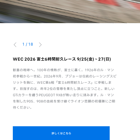
1
/
18
前へ
次へ
。感性
WEC 2026 富士6時間耐久レース 9/25(金)～27(日)
WEC F
8/6(木)-9
歓喜の咆哮へ。100年の情熱が、富士に轟く。1926年のル・マン
活躍
初参戦から一世紀。2026年9月、プジョーは伝統のレーシングスピ
富士6時間
のは、
リットを胸に、WEC第6戦「富士6時間耐久レース」に参戦しま
ト。キャン
がら、
す。目指すのは、昨年2位の雪辱を果たし頂点に立つこと。新しい
項ご回答いた
独自の
GTiカラーを纏うPEUGEOT 9X8が熱い走りに挑みます。ル・マン
PEUGEO
る。さ
を制した905、908の血統を受け継ぐライオン悲願の初優勝にご期
待ください。
詳しくはこちら