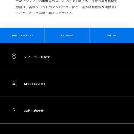
でのインディ500中継等のメディア出演をはじめ、企業や教育機関で
の講演、高級ブランドのアンバサダーなど、海外経験豊富な国際派ド
ライバーとして活動の場を広げている。
見積もりシミュレーション
来店・商談予約
装備・諸元
ディーラーを探す
MYPEUGEOT
お問い合わせ