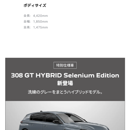
ボディサイズ
ラゲッジ容
全長：4,420mm
5名乗車時
全幅：1,850mm
最大容量 約41
全高：1,475mm
※容量数値は