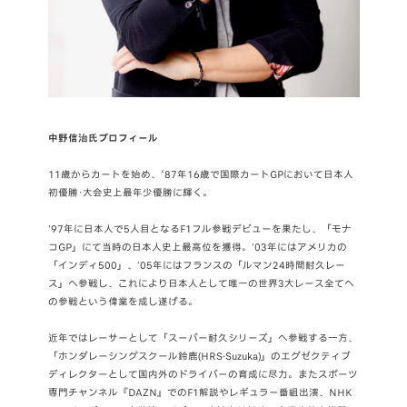
中野信治氏プロフィール
11歳からカートを始め、ʻ87年16歳で国際カートGPにおいて日本人
初優勝･大会史上最年少優勝に輝く。
’97年に日本人で5人目となるF1フル参戦デビューを果たし、「モナ
コGP」にて当時の日本人史上最高位を獲得。’03年にはアメリカの
「インディ500」、’05年にはフランスの「ルマン24時間耐久レー
ス」へ参戦し、これにより日本人として唯一の世界3大レース全てへ
の参戦という偉業を成し遂げる。
近年ではレーサーとして「スーパー耐久シリーズ」へ参戦する一方、
「ホンダレーシングスクール鈴鹿(HRS-Suzuka)」のエグゼクティブ
ディレクターとして国内外のドライバーの育成に尽力。またスポーツ
専門チャンネル『DAZN』でのF1解説やレギュラー番組出演、NHK