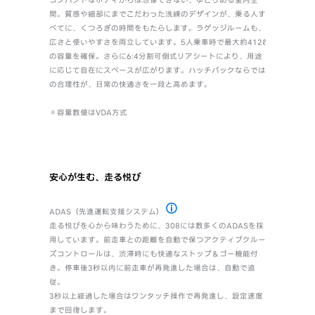
コンパクトなボディからは想像できない、ゆとりある室内空
間。質感や細部にまでこだわった洗練のデザインが、乗る人す
べてに、くつろぎの時間をもたらします。ラゲッジルームも、
広さと使いやすさを両立しています。5人乗車時で最大約412ℓ
の容量を確保。さらに6:4分割可倒式リアシートにより、用途
に応じて自在にスペースが広がります。ハッチバックならでは
の合理性が、日常の快適さを一段と高めます。
※容量数値はVDA方式
安心が生む、走る悦び
ADAS（先進運転支援システム）
各運転支援機能はドライバーの運転支援を
走る悦びを心から味わうために、308には数多くのADASを採
用しています。前走車との距離を自動で保つアクティブクルー
ズコントロールは、渋滞時にも快適なストップ＆ゴー機能付
き。停車後3秒以内に前走車が再発進した場合は、自動で追
従。
3秒以上経過した場合はワンタッチ操作で再発進し、設定速度
まで回復します。