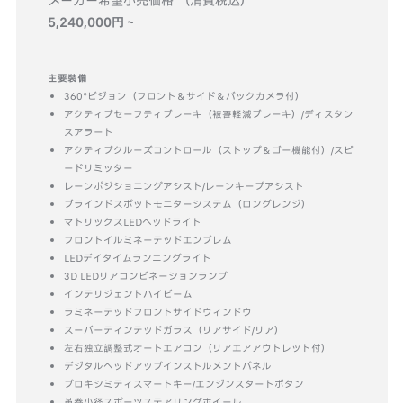
メーカー希望小売価格 （消費税込）
5,240,000円～
主要裝備
360°ビジョン（フロント＆サイド＆バックカメラ付）
アクティブセーフティブレーキ（被害軽減ブレーキ）/ディスタン
スアラート
アクティブクルーズコントロール（ストップ＆ゴー機能付）/スピ
ードリミッター
レーンポジショニングアシスト/レーンキープアシスト
ブラインドスポットモニターシステム（ロングレンジ）
マトリックスLEDヘッドライト
フロントイルミネーテッドエンブレム
LEDデイタイムランニングライト
3D LEDリアコンビネーションランプ
インテリジェントハイビーム
ラミネーテッドフロントサイドウィンドウ
スーバーティンテッドガラス（リアサイド/リア）
左右独立調整式オートエアコン（リアエアアウトレット付）
デジタルヘッドアップインストルメントパネル
プロキシミティスマートキー/エンジンスタートボタン
革巻小径スポーツステアリングホイール