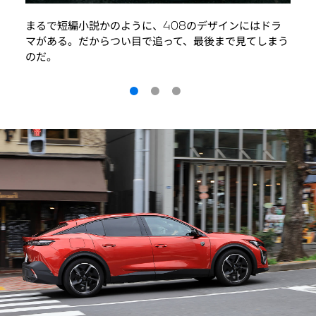
ワー
まるで短編小説かのように、408のデザインにはドラ
しか
した
マがある。だからつい目で追って、最後まで見てしまう
るだ
のだ。
る。
ドラ