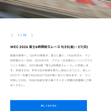
1
/
18
前へ
次へ
。感性
WEC 2026 富士6時間耐久レース 9/25(金)～27(日)
WEC F
8/6(木)-9
歓喜の咆哮へ。100年の情熱が、富士に轟く。1926年のル・マン
活躍
初参戦から一世紀。2026年9月、プジョーは伝統のレーシングスピ
富士6時間
のは、
リットを胸に、WEC第6戦「富士6時間耐久レース」に参戦しま
ト。キャン
がら、
す。目指すのは、昨年2位の雪辱を果たし頂点に立つこと。新しい
項ご回答いた
独自の
GTiカラーを纏うPEUGEOT 9X8が熱い走りに挑みます。ル・マン
PEUGEO
る。さ
を制した905、908の血統を受け継ぐライオン悲願の初優勝にご期
待ください。
詳しくはこちら