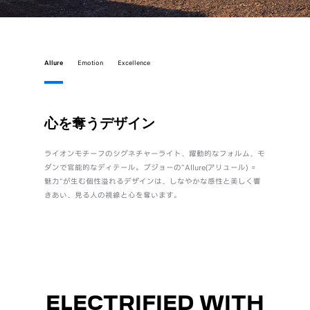
Allure
Emotion
Excellence
心を奪うデザイン
直感
ライオンモチーフのシグネチャーライト、躍動的なフォルム、モ
身体とク
ダンで官能的なディテール。プジョーの"Allure(アリュール) ＝
自設計のi
魅力"が生む個性溢れるデザインは、しなやかな感性と美しく響
質でしな
きあい、見る人の視線と心を奪います。
ル“Emot
ELECTRIFIED WITH