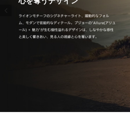
心を奪うデザイン
直
前へ
ライオンモチーフのシグネチャーライト、躍動的なフォル
身体と
ム、モダンで官能的なディテール。プジョーの"Allure(アリュ
ー独自
ール) ＝ 魅力"が生む個性溢れるデザインは、しなやかな感性
覚と上
と美しく響きあい、見る人の視線と心を奪います。
ィール“