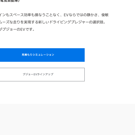
（電気自動車）
インもスペース効率も損なうことなく、EVならではの静かさ、俊敏
ムーズな走りを実現する新しいドライビングプレジャーの選択肢。
がプジョーのEVです。
見積もりシミュレーション
プジョーEVラインアップ