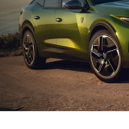
感的なドライビング体験
妥協のない
クルマが一体化する革新的なドライブ体験を。プジョ
プジョーのクオリティは、“Ex
設計のi-Cockpitによる直感的で対話するような操作感
練”を追求するエンジニ
質でしなやかな走りは、他では味わえないドライブフ
新しいデザインや電動化
Emotion(エモーション) ＝ 情緒”を生みだします。
「9X8」の開発やWEC
かれています。