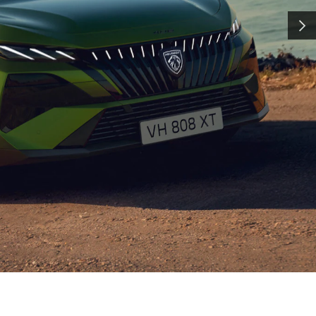
クオリティ
次へ
cellence(エクセレンス) ＝ 洗
アリングによって支えられています。
などの技術は、ハイパーカー
(世界耐久選手権)への参戦によって磨