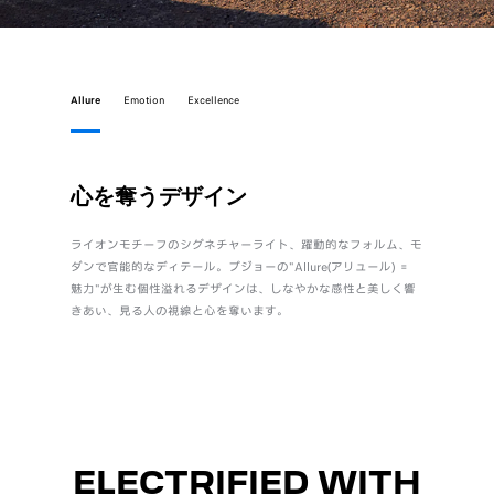
Allure
Emotion
Excellence
心を奪うデザイン
直感
ライオンモチーフのシグネチャーライト、躍動的なフォルム、モ
身体とク
ダンで官能的なディテール。プジョーの"Allure(アリュール) ＝
自設計のi
魅力"が生む個性溢れるデザインは、しなやかな感性と美しく響
質でしな
きあい、見る人の視線と心を奪います。
ル“Emot
ELECTRIFIED WITH