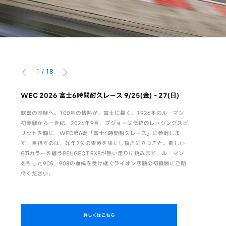
1
/
18
前へ
次へ
。感性
WEC 2026 富士6時間耐久レース 9/25(金)～27(日)
WEC F
8/6(木)-9
歓喜の咆哮へ。100年の情熱が、富士に轟く。1926年のル・マン
活躍
初参戦から一世紀。2026年9月、プジョーは伝統のレーシングスピ
富士6時間
のは、
リットを胸に、WEC第6戦「富士6時間耐久レース」に参戦しま
ト。キャン
がら、
す。目指すのは、昨年2位の雪辱を果たし頂点に立つこと。新しい
項ご回答いた
独自の
GTiカラーを纏うPEUGEOT 9X8が熱い走りに挑みます。ル・マン
PEUGEO
る。さ
を制した905、908の血統を受け継ぐライオン悲願の初優勝にご期
待ください。
詳しくはこちら