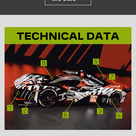
を大幅にアップグレード。
富士6時間耐久レースにおい
ては、昨年最高位2位の雪辱を果たし、悲願の初優勝へ
と挑みます。
レースで磨かれた技術は、
日々の走りに息づいている
プジョーが過酷な耐久レースに挑む真の目的は、勝利の
栄光だけではありません。
現在、市販のハイブリッドモ
デルが出揃ったプジョーにおいて、
レースという極限の
実験場で磨かれたハイブリッド技術は、私たちが日常で
感じる走る悦びへと直結しています。
過酷なレースを通
じてテクノロジーを磨き続け、
次世代の走りをより豊か
に進化させていくことを常に目指しています。