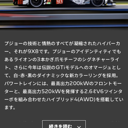
プジョーの技術と情熱のすべてが凝縮されたハイパーカ
ー、それが9X8です。
プジョーのアイデンティティでも
あるライオンの3本かぎ爪モチーフのシグネチャーライ
ト、
さらに今年は伝説のGTiモデルへのオマージュとし
て、白･赤･黒のダイナミックな新カラーリングを採用。
パワートレインには、最高出力200kWのフロントモー
ターと、最高出力520kWを発揮する
2.6ℓV6ツインタ
ーボを組み合わせたハイブリッド4(AWD)を搭載してい
ます。
WEC参戦5年目年目を迎えた今年は、ドライバー体制