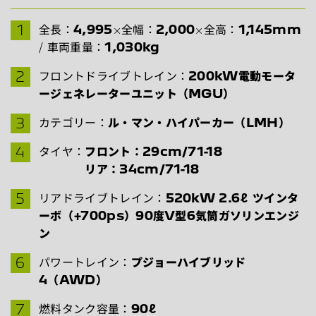
全長：
4,995
×全幅：
2,000
×全高：
1,145mm
/ 車両重量：
1,030kg
フロントドライブトレイン：
200kW電動モータ
ージェネレーターユニット（MGU）
カテゴリー：
ル・マン・ハイパーカー（LMH）
タイヤ：
フロント：29cm/71-18
リア：34cm/71-18
リアドライブトレイン：
520kW 2.6ℓ ツインタ
ーボ（+700ps）90度V型6気筒ガソリンエンジ
ン
パワートレイン：
プジョーハイブリッド
4（AWD）
燃料タンク容量：
90ℓ