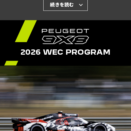
ハイパーカークラスは、エンジンの排気量や気筒数に大
きな制限はなく、ハイブリッドシステムの搭載も可能。
マシンは全長5,000mm以下、全幅2,000mm以下、
全高1,150mm以上、最低車重1,030kgといった技術
規定のもと設計されています。
富士6時間耐久レース
2026 WEC PROGRAM
2026 WEC第6戦となる富士6時間耐久レースは、9月
25日(金)〜27日(日)に開催。
舞台となる富士スピードウ
ェイレーシングコースは全長4,563m、コーナー数は
16。
特に世界でも有数の約1.5kmにおよぶメインスト
レートが特徴で、
各マシンのスリップストリームを駆使
した手に汗握る駆け引きを楽しむことができます。
FIA WEC FUJI 公式サイト