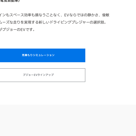
（電気自動車）
インもスペース効率も損なうことなく、EVならではの静かさ、俊敏
ムーズな走りを実現する新しいドライビングプレジャーの選択肢。
がプジョーのEVです。
見積もりシミュレーション
プジョーEVラインアップ