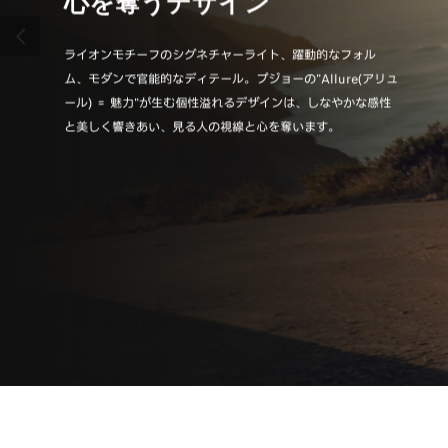
心を奪うデザイン
直
前へ
ライオンモチーフのシグネチャーライト、躍動的なフォル
身体と
ム、モダンで官能的なディテール。プジョーの"Allure(アリュ
ー独自
ール) ＝ 魅力"が生む個性溢れるデザインは、しなやかな感性
覚と上
と美しく響きあい、見る人の視線と心を奪います。
ィール“