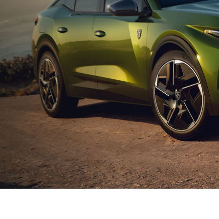
感的なドライビング体験
妥協のない
クルマが一体化する革新的なドライブ体験を。プジョ
プジョーのクオリティは、“Ex
設計のi-Cockpitによる直感的で対話するような操作感
練”を追求するエンジニ
質でしなやかな走りは、他では味わえないドライブフ
新しいデザインや電動化
Emotion(エモーション) ＝ 情緒”を生みだします。
「9X8」の開発やWEC
かれています。