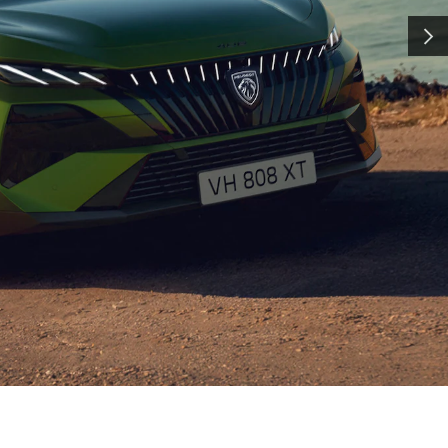
クオリティ
次へ
cellence(エクセレンス) ＝ 洗
アリングによって支えられています。
などの技術は、ハイパーカー
(世界耐久選手権)への参戦によって磨