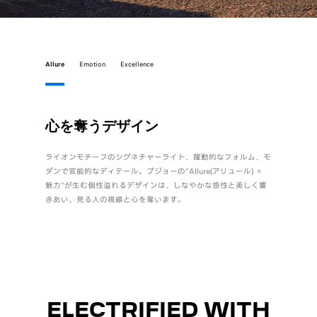
Allure
Emotion
Excellence
心を奪うデザイン
直感
ライオンモチーフのシグネチャーライト、躍動的なフォルム、モ
身体とク
ダンで官能的なディテール。プジョーの"Allure(アリュール) ＝
自設計のi
魅力"が生む個性溢れるデザインは、しなやかな感性と美しく響
質でしな
きあい、見る人の視線と心を奪います。
ル“Emot
ELECTRIFIED WITH