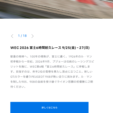
1
/
18
前へ
次へ
。感性
WEC 2026 富士6時間耐久レース 9/25(金)～27(日)
WEC F
8/6(木)-9
歓喜の咆哮へ。100年の情熱が、富士に轟く。1926年のル・マン
活躍
初参戦から一世紀。2026年9月、プジョーは伝統のレーシングスピ
富士6時間
のは、
リットを胸に、WEC第6戦「富士6時間耐久レース」に参戦しま
ト。キャン
がら、
す。目指すのは、昨年2位の雪辱を果たし頂点に立つこと。新しい
項ご回答いた
独自の
GTiカラーを纏うPEUGEOT 9X8が熱い走りに挑みます。ル・マン
PEUGEO
る。さ
を制した905、908の血統を受け継ぐライオン悲願の初優勝にご期
待ください。
詳しくはこちら