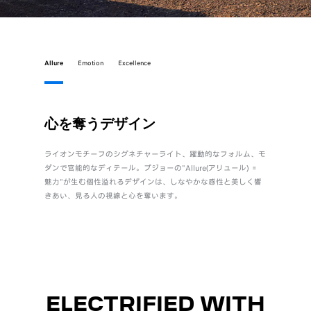
Allure
Emotion
Excellence
心を奪うデザイン
直感
ライオンモチーフのシグネチャーライト、躍動的なフォルム、モ
身体とク
ダンで官能的なディテール。プジョーの"Allure(アリュール) ＝
自設計のi
魅力"が生む個性溢れるデザインは、しなやかな感性と美しく響
質でしな
きあい、見る人の視線と心を奪います。
ル“Emot
ELECTRIFIED WITH