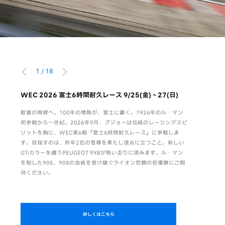
1
/
18
前へ
次へ
。感性
WEC 2026 富士6時間耐久レース 9/25(金)～27(日)
WEC F
8/6(木)-9
歓喜の咆哮へ。100年の情熱が、富士に轟く。1926年のル・マン
活躍
初参戦から一世紀。2026年9月、プジョーは伝統のレーシングスピ
富士6時間
のは、
リットを胸に、WEC第6戦「富士6時間耐久レース」に参戦しま
ト。キャン
がら、
す。目指すのは、昨年2位の雪辱を果たし頂点に立つこと。新しい
項ご回答いた
独自の
GTiカラーを纏うPEUGEOT 9X8が熱い走りに挑みます。ル・マン
PEUGEO
る。さ
を制した905、908の血統を受け継ぐライオン悲願の初優勝にご期
待ください。
詳しくはこちら