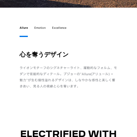
Allure
Emotion
Excellence
心を奪うデザイン
直感
ライオンモチーフのシグネチャーライト、躍動的なフォルム、モ
身体とク
ダンで官能的なディテール。プジョーの"Allure(アリュール) ＝
自設計のi
魅力"が生む個性溢れるデザインは、しなやかな感性と美しく響
質でしな
きあい、見る人の視線と心を奪います。
ル“Emot
ELECTRIFIED WITH