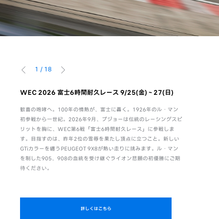
1
/
18
前へ
次へ
。感性
WEC 2026 富士6時間耐久レース 9/25(金)～27(日)
WEC F
8/6(木)-9
歓喜の咆哮へ。100年の情熱が、富士に轟く。1926年のル・マン
活躍
初参戦から一世紀。2026年9月、プジョーは伝統のレーシングスピ
富士6時間
のは、
リットを胸に、WEC第6戦「富士6時間耐久レース」に参戦しま
ト。キャン
がら、
す。目指すのは、昨年2位の雪辱を果たし頂点に立つこと。新しい
項ご回答いた
独自の
GTiカラーを纏うPEUGEOT 9X8が熱い走りに挑みます。ル・マン
PEUGEO
る。さ
を制した905、908の血統を受け継ぐライオン悲願の初優勝にご期
待ください。
詳しくはこちら