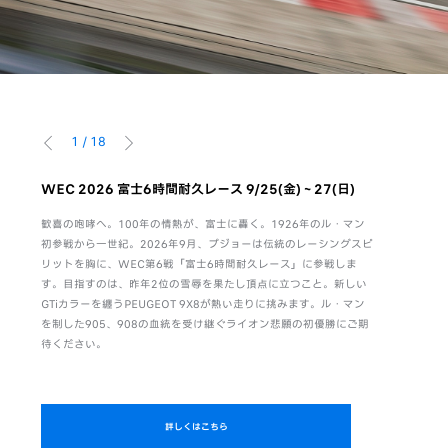
1
/
18
前へ
次へ
。感性
WEC 2026 富士6時間耐久レース 9/25(金)～27(日)
WEC F
8/6(木)-9
歓喜の咆哮へ。100年の情熱が、富士に轟く。1926年のル・マン
活躍
初参戦から一世紀。2026年9月、プジョーは伝統のレーシングスピ
富士6時間
のは、
リットを胸に、WEC第6戦「富士6時間耐久レース」に参戦しま
ト。キャン
がら、
す。目指すのは、昨年2位の雪辱を果たし頂点に立つこと。新しい
項ご回答いた
独自の
GTiカラーを纏うPEUGEOT 9X8が熱い走りに挑みます。ル・マン
PEUGEO
る。さ
を制した905、908の血統を受け継ぐライオン悲願の初優勝にご期
待ください。
詳しくはこちら