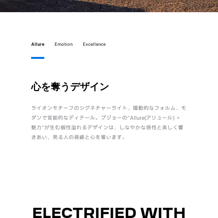
Allure
Emotion
Excellence
心を奪うデザイン
直感
ライオンモチーフのシグネチャーライト、躍動的なフォルム、モ
身体とク
ダンで官能的なディテール。プジョーの"Allure(アリュール) ＝
自設計のi
魅力"が生む個性溢れるデザインは、しなやかな感性と美しく響
質でしな
きあい、見る人の視線と心を奪います。
ル“Emot
ELECTRIFIED WITH