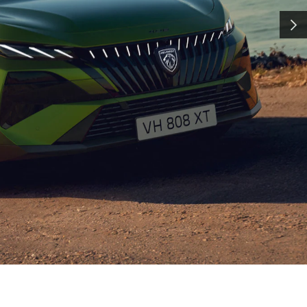
クオリティ
次へ
cellence(エクセレンス) ＝ 洗
アリングによって支えられています。
などの技術は、ハイパーカー
(世界耐久選手権)への参戦によって磨