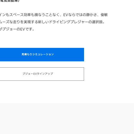
（電気自動車）
インもスペース効率も損なうことなく、EVならではの静かさ、俊敏
ムーズな走りを実現する新しいドライビングプレジャーの選択肢。
がプジョーのEVです。
見積もりシミュレーション
プジョーEVラインアップ