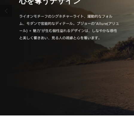
心を奪うデザイン
直
前へ
ライオンモチーフのシグネチャーライト、躍動的なフォル
身体と
ム、モダンで官能的なディテール。プジョーの"Allure(アリュ
ー独自
ール) ＝ 魅力"が生む個性溢れるデザインは、しなやかな感性
覚と上
と美しく響きあい、見る人の視線と心を奪います。
ィール“