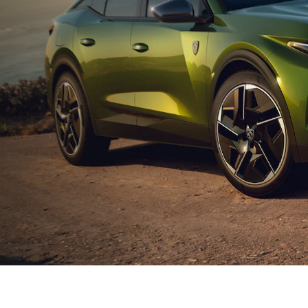
感的なドライビング体験
妥協のない
クルマが一体化する革新的なドライブ体験を。プジョ
プジョーのクオリティは、“Ex
設計のi-Cockpitによる直感的で対話するような操作感
練”を追求するエンジニ
質でしなやかな走りは、他では味わえないドライブフ
新しいデザインや電動化
Emotion(エモーション) ＝ 情緒”を生みだします。
「9X8」の開発やWEC
かれています。