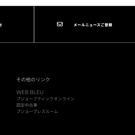
せ
メールニュースご登録
その他のリンク
WEB BLEU
プジョーブティックオンライン
認定中古車
プジョープレスルーム