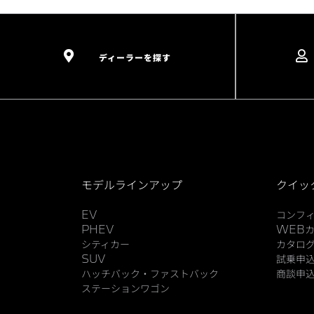
ディーラーを探す
モデルラインアップ
クイッ
EV
コンフ
PHEV
WEB
シティカー
カタロ
SUV
試乗申
ハッチバック・ファストバック
商談申
ステーションワゴン