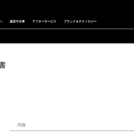
へ
認定中古車
アフターサービス
ブランド＆テクノロジー
明書
内容