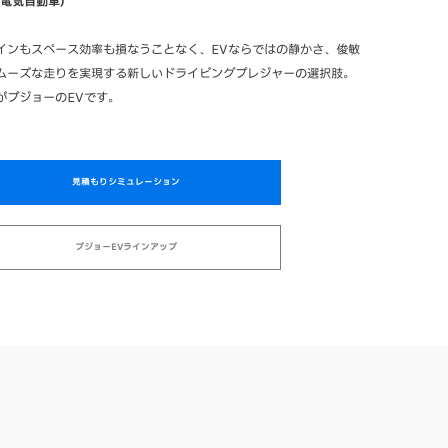
（電気自動車）
インもスペース効率も損なうことなく、EVならではの静かさ、俊敏
ムーズな走りを実現する新しいドライビングプレジャーの選択肢。
がプジョーのEVです。
見積もりシミュレーション
プジョーEVラインアップ