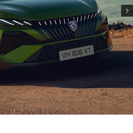
クオリティ
次へ
cellence(エクセレンス) ＝ 洗
アリングによって支えられています。
などの技術は、ハイパーカー
(世界耐久選手権)への参戦によって磨