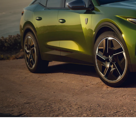
感的なドライビング体験
妥協のない
クルマが一体化する革新的なドライブ体験を。プジョ
プジョーのクオリティは、“Ex
設計のi-Cockpitによる直感的で対話するような操作感
練”を追求するエンジニ
質でしなやかな走りは、他では味わえないドライブフ
新しいデザインや電動化
Emotion(エモーション) ＝ 情緒”を生みだします。
「9X8」の開発やWEC
かれています。