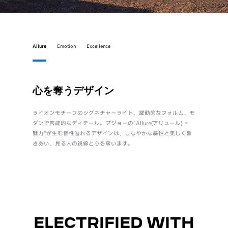
Allure
Emotion
Excellence
心を奪うデザイン
直感
ライオンモチーフのシグネチャーライト、躍動的なフォルム、モ
身体とク
ダンで官能的なディテール。プジョーの"Allure(アリュール) ＝
自設計のi
魅力"が生む個性溢れるデザインは、しなやかな感性と美しく響
質でしな
きあい、見る人の視線と心を奪います。
ル“Emot
ELECTRIFIED WITH