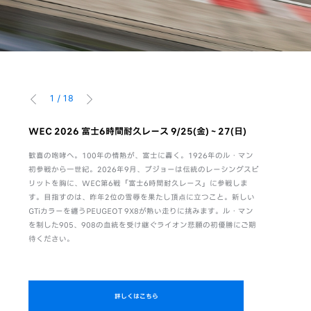
1
/
18
前へ
次へ
。感性
WEC 2026 富士6時間耐久レース 9/25(金)～27(日)
WEC F
8/6(木)-9
歓喜の咆哮へ。100年の情熱が、富士に轟く。1926年のル・マン
活躍
初参戦から一世紀。2026年9月、プジョーは伝統のレーシングスピ
富士6時間
のは、
リットを胸に、WEC第6戦「富士6時間耐久レース」に参戦しま
ト。キャン
がら、
す。目指すのは、昨年2位の雪辱を果たし頂点に立つこと。新しい
項ご回答いた
独自の
GTiカラーを纏うPEUGEOT 9X8が熱い走りに挑みます。ル・マン
PEUGEO
る。さ
を制した905、908の血統を受け継ぐライオン悲願の初優勝にご期
待ください。
詳しくはこちら