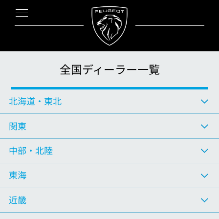
全国ディーラー一覧
北海道
・
東北
関東
中部
・
北陸
東海
近畿